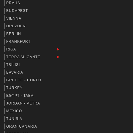
PRAHA
BUDAPEST
VIENNA
DREZDEN
BERLIN
FRANKFURT
RIGA
TERRA ALICANTE
TBILISI
BAVARIA
GREECE - CORFU
TURKEY
EGYPT - TABA
JORDAN - PETRA
MEXICO
TUNISIA
GRAN CANARIA